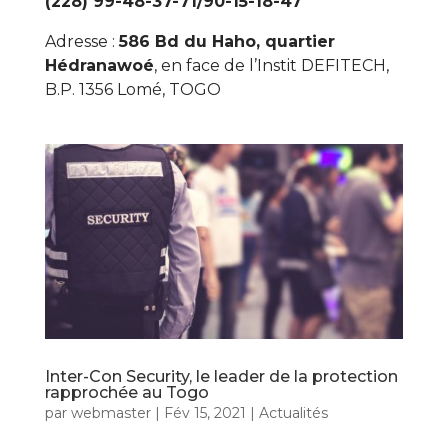
(228) 99-48-37-71/90-15-18-47
Adresse :
586 Bd du Haho, quartier
Hédranawoé
, en face de l’Instit DEFITECH,
B.P. 1356 Lomé, TOGO
Inter-Con Security, le leader de la protection
rapprochée au Togo
par
webmaster
|
Fév 15, 2021
|
Actualités